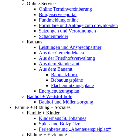
Online-Service
Online Terminvereinbarung
Bürgerserviceportal
Fundmeldung online
Formulare und Anträge zum downloaden
Satzungen und Verordnungen
Schadenmelder
Rathaus
Leistungen und Ansprechpartner
Aus der Gemeindekasse
Aus der Friedhofsverwaltung
Aus dem Standesamt
Aus dem Bauamt
Bauplatzbörse
Bebauungspläne
Flächennutzungspläne
Energienutzungsplan
Bauhof + Wertstoffhöfe
Bauhof und Müllentsorgung
Familie + Bildung + Soziales
Familie + Kinder
Kinderhaus St. Johannes
Spiel- und Bolzplätze
Ferienbetreung „Abenteuerspielplatz“
Bildung + Erziehung