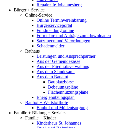
Repaircafe Johannesberg
Bürger + Service
Online-Service
Online Terminvereinbarung
Bürgerserviceportal
Fundmeldung online
Formulare und Anträge zum downloaden
Satzungen und Verordnungen
Schadenmelder
Rathaus
Leistungen und Ansprechpartner
Aus der Gemeindekasse
Aus der Friedhofsverwaltung
Aus dem Standesamt
Aus dem Bauamt
Bauplatzbörse
Bebauungspläne
Flächennutzungspläne
Energienutzungsplan
Bauhof + Wertstoffhöfe
Bauhof und Müllentsorgung
Familie + Bildung + Soziales
Familie + Kinder
Kinderhaus St. Johannes