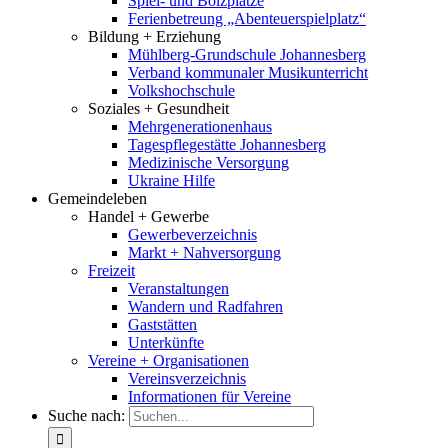
Spiel- und Bolzplätze
Ferienbetreung „Abenteuerspielplatz“
Bildung + Erziehung
Mühlberg-Grundschule Johannesberg
Verband kommunaler Musikunterricht
Volkshochschule
Soziales + Gesundheit
Mehrgenerationenhaus
Tagespflegestätte Johannesberg
Medizinische Versorgung
Ukraine Hilfe
Gemeindeleben
Handel + Gewerbe
Gewerbeverzeichnis
Markt + Nahversorgung
Freizeit
Veranstaltungen
Wandern und Radfahren
Gaststätten
Unterkünfte
Vereine + Organisationen
Vereinsverzeichnis
Informationen für Vereine
Suche nach: