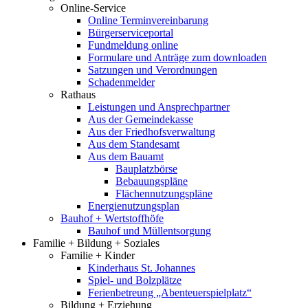
Online-Service
Online Terminvereinbarung
Bürgerserviceportal
Fundmeldung online
Formulare und Anträge zum downloaden
Satzungen und Verordnungen
Schadenmelder
Rathaus
Leistungen und Ansprechpartner
Aus der Gemeindekasse
Aus der Friedhofsverwaltung
Aus dem Standesamt
Aus dem Bauamt
Bauplatzbörse
Bebauungspläne
Flächennutzungspläne
Energienutzungsplan
Bauhof + Wertstoffhöfe
Bauhof und Müllentsorgung
Familie + Bildung + Soziales
Familie + Kinder
Kinderhaus St. Johannes
Spiel- und Bolzplätze
Ferienbetreung „Abenteuerspielplatz“
Bildung + Erziehung