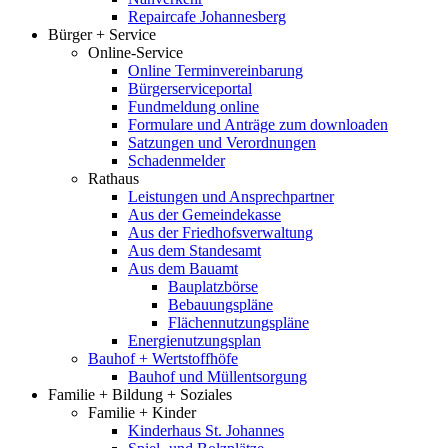
Repaircafe Johannesberg
Bürger + Service
Online-Service
Online Terminvereinbarung
Bürgerserviceportal
Fundmeldung online
Formulare und Anträge zum downloaden
Satzungen und Verordnungen
Schadenmelder
Rathaus
Leistungen und Ansprechpartner
Aus der Gemeindekasse
Aus der Friedhofsverwaltung
Aus dem Standesamt
Aus dem Bauamt
Bauplatzbörse
Bebauungspläne
Flächennutzungspläne
Energienutzungsplan
Bauhof + Wertstoffhöfe
Bauhof und Müllentsorgung
Familie + Bildung + Soziales
Familie + Kinder
Kinderhaus St. Johannes