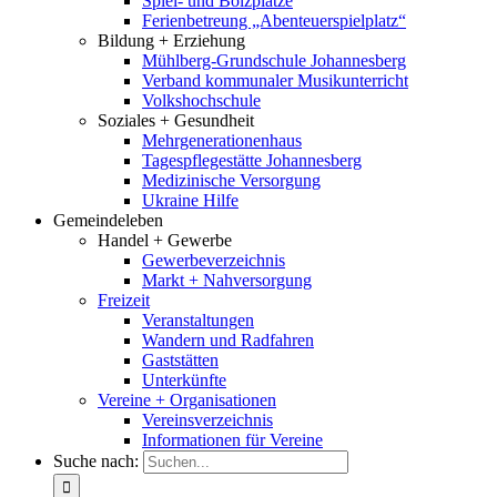
Spiel- und Bolzplätze
Ferienbetreung „Abenteuerspielplatz“
Bildung + Erziehung
Mühlberg-Grundschule Johannesberg
Verband kommunaler Musikunterricht
Volkshochschule
Soziales + Gesundheit
Mehrgenerationenhaus
Tagespflegestätte Johannesberg
Medizinische Versorgung
Ukraine Hilfe
Gemeindeleben
Handel + Gewerbe
Gewerbeverzeichnis
Markt + Nahversorgung
Freizeit
Veranstaltungen
Wandern und Radfahren
Gaststätten
Unterkünfte
Vereine + Organisationen
Vereinsverzeichnis
Informationen für Vereine
Suche nach: