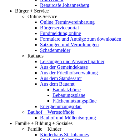
Repaircafe Johannesberg
Bürger + Service
Online-Service
Online Terminvereinbarung
Bürgerserviceportal
Fundmeldung online
Formulare und Anträge zum downloaden
Satzungen und Verordnungen
Schadenmelder
Rathaus
Leistungen und Ansprechpartner
Aus der Gemeindekasse
Aus der Friedhofsverwaltung
Aus dem Standesamt
Aus dem Bauamt
Bauplatzbörse
Bebauungspläne
Flächennutzungspläne
Energienutzungsplan
Bauhof + Wertstoffhöfe
Bauhof und Müllentsorgung
Familie + Bildung + Soziales
Familie + Kinder
Kinderhaus St. Johannes