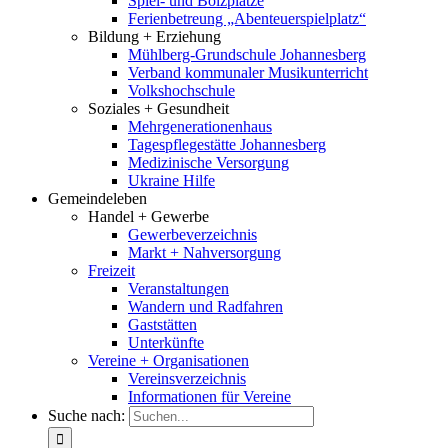
Spiel- und Bolzplätze
Ferienbetreung „Abenteuerspielplatz“
Bildung + Erziehung
Mühlberg-Grundschule Johannesberg
Verband kommunaler Musikunterricht
Volkshochschule
Soziales + Gesundheit
Mehrgenerationenhaus
Tagespflegestätte Johannesberg
Medizinische Versorgung
Ukraine Hilfe
Gemeindeleben
Handel + Gewerbe
Gewerbeverzeichnis
Markt + Nahversorgung
Freizeit
Veranstaltungen
Wandern und Radfahren
Gaststätten
Unterkünfte
Vereine + Organisationen
Vereinsverzeichnis
Informationen für Vereine
Suche nach: