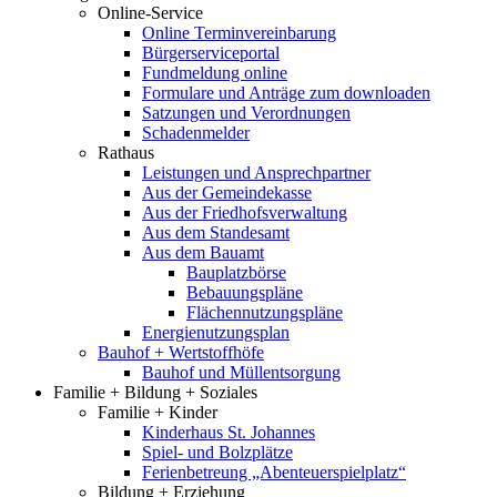
Online-Service
Online Terminvereinbarung
Bürgerserviceportal
Fundmeldung online
Formulare und Anträge zum downloaden
Satzungen und Verordnungen
Schadenmelder
Rathaus
Leistungen und Ansprechpartner
Aus der Gemeindekasse
Aus der Friedhofsverwaltung
Aus dem Standesamt
Aus dem Bauamt
Bauplatzbörse
Bebauungspläne
Flächennutzungspläne
Energienutzungsplan
Bauhof + Wertstoffhöfe
Bauhof und Müllentsorgung
Familie + Bildung + Soziales
Familie + Kinder
Kinderhaus St. Johannes
Spiel- und Bolzplätze
Ferienbetreung „Abenteuerspielplatz“
Bildung + Erziehung