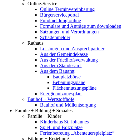
Online-Service
Online Terminvereinbarung
Bürgerserviceportal
Fundmeldung online
Formulare und Anträge zum downloaden
Satzungen und Verordnungen
Schadenmelder
Rathaus
Leistungen und Ansprechpartner
Aus der Gemeindekasse
Aus der Friedhofsverwaltung
Aus dem Standesamt
Aus dem Bauamt
Bauplatzbörse
Bebauungspläne
Flächennutzungspläne
Energienutzungsplan
Bauhof + Wertstoffhöfe
Bauhof und Müllentsorgung
Familie + Bildung + Soziales
Familie + Kinder
Kinderhaus St. Johannes
Spiel- und Bolzplätze
Ferienbetreung „Abenteuerspielplatz“
Bildung + Erziehung