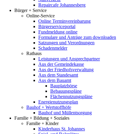
Repaircafe Johannesberg
Bürger + Service
Online-Service
Online Terminvereinbarung
Bürgerserviceportal
Fundmeldung online
Formulare und Anträge zum downloaden
Satzungen und Verordnungen
Schadenmelder
Rathaus
Leistungen und Ansprechpartner
Aus der Gemeindekasse
Aus der Friedhofsverwaltung
Aus dem Standesamt
Aus dem Bauamt
Bauplatzbörse
Bebauungspläne
Flächennutzungspläne
Energienutzungsplan
Bauhof + Wertstoffhöfe
Bauhof und Müllentsorgung
Familie + Bildung + Soziales
Familie + Kinder
Kinderhaus St. Johannes