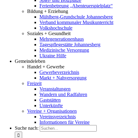
Spiel- und Bolzplätze
Ferienbetreung „Abenteuerspielplatz“
Bildung + Erziehung
Mühlberg-Grundschule Johannesberg
Verband kommunaler Musikunterricht
Volkshochschule
Soziales + Gesundheit
Mehrgenerationenhaus
Tagespflegestätte Johannesberg
Medizinische Versorgung
Ukraine Hilfe
Gemeindeleben
Handel + Gewerbe
Gewerbeverzeichnis
Markt + Nahversorgung
Freizeit
Veranstaltungen
Wandern und Radfahren
Gaststätten
Unterkünfte
Vereine + Organisationen
Vereinsverzeichnis
Informationen für Vereine
Suche nach: