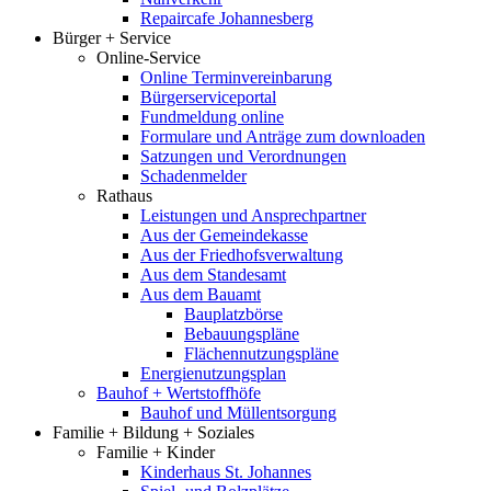
Repaircafe Johannesberg
Bürger + Service
Online-Service
Online Terminvereinbarung
Bürgerserviceportal
Fundmeldung online
Formulare und Anträge zum downloaden
Satzungen und Verordnungen
Schadenmelder
Rathaus
Leistungen und Ansprechpartner
Aus der Gemeindekasse
Aus der Friedhofsverwaltung
Aus dem Standesamt
Aus dem Bauamt
Bauplatzbörse
Bebauungspläne
Flächennutzungspläne
Energienutzungsplan
Bauhof + Wertstoffhöfe
Bauhof und Müllentsorgung
Familie + Bildung + Soziales
Familie + Kinder
Kinderhaus St. Johannes