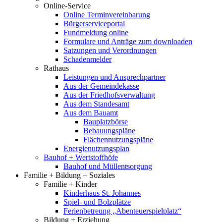
Online-Service
Online Terminvereinbarung
Bürgerserviceportal
Fundmeldung online
Formulare und Anträge zum downloaden
Satzungen und Verordnungen
Schadenmelder
Rathaus
Leistungen und Ansprechpartner
Aus der Gemeindekasse
Aus der Friedhofsverwaltung
Aus dem Standesamt
Aus dem Bauamt
Bauplatzbörse
Bebauungspläne
Flächennutzungspläne
Energienutzungsplan
Bauhof + Wertstoffhöfe
Bauhof und Müllentsorgung
Familie + Bildung + Soziales
Familie + Kinder
Kinderhaus St. Johannes
Spiel- und Bolzplätze
Ferienbetreung „Abenteuerspielplatz“
Bildung + Erziehung