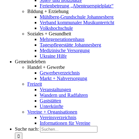
Spiel- und Bolzplätze
Ferienbetreung „Abenteuerspielplatz“
Bildung + Erziehung
Mühlberg-Grundschule Johannesberg
Verband kommunaler Musikunterricht
Volkshochschule
Soziales + Gesundheit
Mehrgenerationenhaus
Tagespflegestätte Johannesberg
Medizinische Versorgung
Ukraine Hilfe
Gemeindeleben
Handel + Gewerbe
Gewerbeverzeichnis
Markt + Nahversorgung
Freizeit
Veranstaltungen
Wandern und Radfahren
Gaststätten
Unterkünfte
Vereine + Organisationen
Vereinsverzeichnis
Informationen für Vereine
Suche nach: