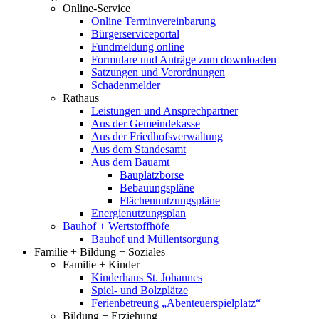
Online-Service
Online Terminvereinbarung
Bürgerserviceportal
Fundmeldung online
Formulare und Anträge zum downloaden
Satzungen und Verordnungen
Schadenmelder
Rathaus
Leistungen und Ansprechpartner
Aus der Gemeindekasse
Aus der Friedhofsverwaltung
Aus dem Standesamt
Aus dem Bauamt
Bauplatzbörse
Bebauungspläne
Flächennutzungspläne
Energienutzungsplan
Bauhof + Wertstoffhöfe
Bauhof und Müllentsorgung
Familie + Bildung + Soziales
Familie + Kinder
Kinderhaus St. Johannes
Spiel- und Bolzplätze
Ferienbetreung „Abenteuerspielplatz“
Bildung + Erziehung