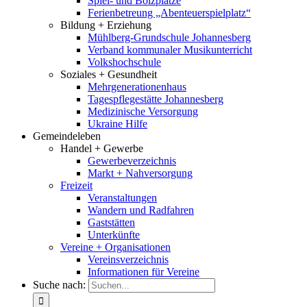
Spiel- und Bolzplätze
Ferienbetreung „Abenteuerspielplatz“
Bildung + Erziehung
Mühlberg-Grundschule Johannesberg
Verband kommunaler Musikunterricht
Volkshochschule
Soziales + Gesundheit
Mehrgenerationenhaus
Tagespflegestätte Johannesberg
Medizinische Versorgung
Ukraine Hilfe
Gemeindeleben
Handel + Gewerbe
Gewerbeverzeichnis
Markt + Nahversorgung
Freizeit
Veranstaltungen
Wandern und Radfahren
Gaststätten
Unterkünfte
Vereine + Organisationen
Vereinsverzeichnis
Informationen für Vereine
Suche nach: