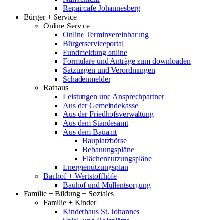
Repaircafe Johannesberg
Bürger + Service
Online-Service
Online Terminvereinbarung
Bürgerserviceportal
Fundmeldung online
Formulare und Anträge zum downloaden
Satzungen und Verordnungen
Schadenmelder
Rathaus
Leistungen und Ansprechpartner
Aus der Gemeindekasse
Aus der Friedhofsverwaltung
Aus dem Standesamt
Aus dem Bauamt
Bauplatzbörse
Bebauungspläne
Flächennutzungspläne
Energienutzungsplan
Bauhof + Wertstoffhöfe
Bauhof und Müllentsorgung
Familie + Bildung + Soziales
Familie + Kinder
Kinderhaus St. Johannes