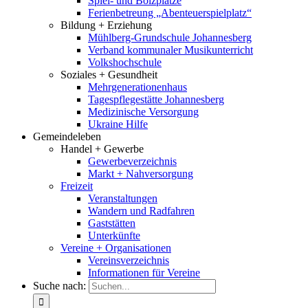
Spiel- und Bolzplätze
Ferienbetreung „Abenteuerspielplatz“
Bildung + Erziehung
Mühlberg-Grundschule Johannesberg
Verband kommunaler Musikunterricht
Volkshochschule
Soziales + Gesundheit
Mehrgenerationenhaus
Tagespflegestätte Johannesberg
Medizinische Versorgung
Ukraine Hilfe
Gemeindeleben
Handel + Gewerbe
Gewerbeverzeichnis
Markt + Nahversorgung
Freizeit
Veranstaltungen
Wandern und Radfahren
Gaststätten
Unterkünfte
Vereine + Organisationen
Vereinsverzeichnis
Informationen für Vereine
Suche nach: