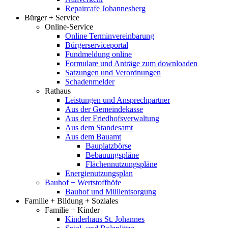
Repaircafe Johannesberg
Bürger + Service
Online-Service
Online Terminvereinbarung
Bürgerserviceportal
Fundmeldung online
Formulare und Anträge zum downloaden
Satzungen und Verordnungen
Schadenmelder
Rathaus
Leistungen und Ansprechpartner
Aus der Gemeindekasse
Aus der Friedhofsverwaltung
Aus dem Standesamt
Aus dem Bauamt
Bauplatzbörse
Bebauungspläne
Flächennutzungspläne
Energienutzungsplan
Bauhof + Wertstoffhöfe
Bauhof und Müllentsorgung
Familie + Bildung + Soziales
Familie + Kinder
Kinderhaus St. Johannes