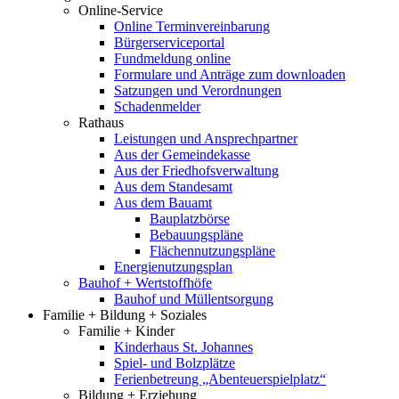
Online-Service
Online Terminvereinbarung
Bürgerserviceportal
Fundmeldung online
Formulare und Anträge zum downloaden
Satzungen und Verordnungen
Schadenmelder
Rathaus
Leistungen und Ansprechpartner
Aus der Gemeindekasse
Aus der Friedhofsverwaltung
Aus dem Standesamt
Aus dem Bauamt
Bauplatzbörse
Bebauungspläne
Flächennutzungspläne
Energienutzungsplan
Bauhof + Wertstoffhöfe
Bauhof und Müllentsorgung
Familie + Bildung + Soziales
Familie + Kinder
Kinderhaus St. Johannes
Spiel- und Bolzplätze
Ferienbetreung „Abenteuerspielplatz“
Bildung + Erziehung