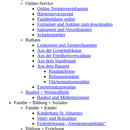
Online-Service
Online Terminvereinbarung
Bürgerserviceportal
Fundmeldung online
Formulare und Anträge zum downloaden
Satzungen und Verordnungen
Schadenmelder
Rathaus
Leistungen und Ansprechpartner
Aus der Gemeindekasse
Aus der Friedhofsverwaltung
Aus dem Standesamt
Aus dem Bauamt
Bauplatzbörse
Bebauungspläne
Flächennutzungspläne
Energienutzungsplan
Bauhof + Wertstoffhöfe
Bauhof und Müllentsorgung
Familie + Bildung + Soziales
Familie + Kinder
Kinderhaus St. Johannes
Spiel- und Bolzplätze
Ferienbetreung „Abenteuerspielplatz“
Bildung + Erziehung