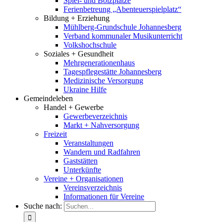
Spiel- und Bolzplätze
Ferienbetreung „Abenteuerspielplatz“
Bildung + Erziehung
Mühlberg-Grundschule Johannesberg
Verband kommunaler Musikunterricht
Volkshochschule
Soziales + Gesundheit
Mehrgenerationenhaus
Tagespflegestätte Johannesberg
Medizinische Versorgung
Ukraine Hilfe
Gemeindeleben
Handel + Gewerbe
Gewerbeverzeichnis
Markt + Nahversorgung
Freizeit
Veranstaltungen
Wandern und Radfahren
Gaststätten
Unterkünfte
Vereine + Organisationen
Vereinsverzeichnis
Informationen für Vereine
Suche nach: