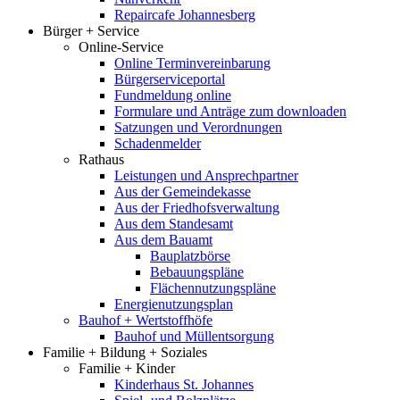
Repaircafe Johannesberg
Bürger + Service
Online-Service
Online Terminvereinbarung
Bürgerserviceportal
Fundmeldung online
Formulare und Anträge zum downloaden
Satzungen und Verordnungen
Schadenmelder
Rathaus
Leistungen und Ansprechpartner
Aus der Gemeindekasse
Aus der Friedhofsverwaltung
Aus dem Standesamt
Aus dem Bauamt
Bauplatzbörse
Bebauungspläne
Flächennutzungspläne
Energienutzungsplan
Bauhof + Wertstoffhöfe
Bauhof und Müllentsorgung
Familie + Bildung + Soziales
Familie + Kinder
Kinderhaus St. Johannes