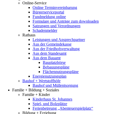
Online-Service
Online Terminvereinbarung
Bürgerserviceportal
Fundmeldung online
Formulare und Anträge zum downloaden
Satzungen und Verordnungen
Schadenmelder
Rathaus
Leistungen und Ansprechpartner
Aus der Gemeindekasse
Aus der Friedhofsverwaltung
Aus dem Standesamt
Aus dem Bauamt
Bauplatzbörse
Bebauungspläne
Flächennutzungspläne
Energienutzungsplan
Bauhof + Wertstoffhöfe
Bauhof und Müllentsorgung
Familie + Bildung + Soziales
Familie + Kinder
Kinderhaus St. Johannes
Spiel- und Bolzplätze
Ferienbetreung „Abenteuerspielplatz“
Bildung + Erziehung