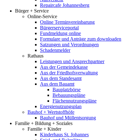
Repaircafe Johannesberg
Bürger + Service
Online-Service
Online Terminvereinbarung
Bürgerserviceportal
Fundmeldung online
Formulare und Anträge zum downloaden
Satzungen und Verordnungen
Schadenmelder
Rathaus
Leistungen und Ansprechpartner
Aus der Gemeindekasse
Aus der Friedhofsverwaltung
Aus dem Standesamt
Aus dem Bauamt
Bauplatzbörse
Bebauungspläne
Flächennutzungspläne
Energienutzungsplan
Bauhof + Wertstoffhöfe
Bauhof und Müllentsorgung
Familie + Bildung + Soziales
Familie + Kinder
Kinderhaus St. Johannes