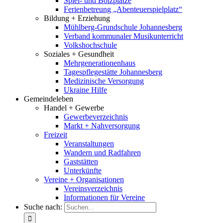
Spiel- und Bolzplätze
Ferienbetreung „Abenteuerspielplatz“
Bildung + Erziehung
Mühlberg-Grundschule Johannesberg
Verband kommunaler Musikunterricht
Volkshochschule
Soziales + Gesundheit
Mehrgenerationenhaus
Tagespflegestätte Johannesberg
Medizinische Versorgung
Ukraine Hilfe
Gemeindeleben
Handel + Gewerbe
Gewerbeverzeichnis
Markt + Nahversorgung
Freizeit
Veranstaltungen
Wandern und Radfahren
Gaststätten
Unterkünfte
Vereine + Organisationen
Vereinsverzeichnis
Informationen für Vereine
Suche nach: