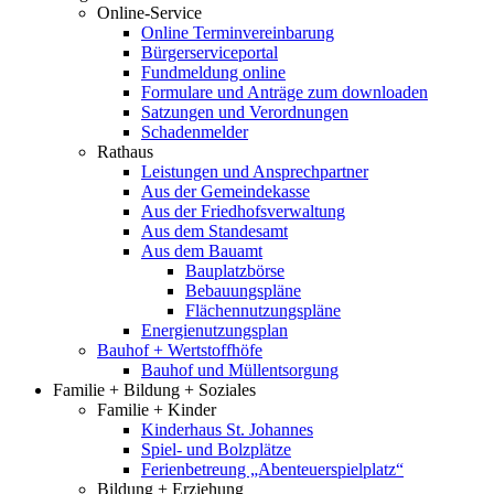
Online-Service
Online Terminvereinbarung
Bürgerserviceportal
Fundmeldung online
Formulare und Anträge zum downloaden
Satzungen und Verordnungen
Schadenmelder
Rathaus
Leistungen und Ansprechpartner
Aus der Gemeindekasse
Aus der Friedhofsverwaltung
Aus dem Standesamt
Aus dem Bauamt
Bauplatzbörse
Bebauungspläne
Flächennutzungspläne
Energienutzungsplan
Bauhof + Wertstoffhöfe
Bauhof und Müllentsorgung
Familie + Bildung + Soziales
Familie + Kinder
Kinderhaus St. Johannes
Spiel- und Bolzplätze
Ferienbetreung „Abenteuerspielplatz“
Bildung + Erziehung