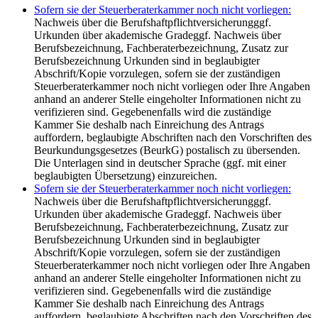
Sofern sie der Steuerberaterkammer noch nicht vorliegen:
Nachweis über die Berufshaftpflichtversicherungggf.
Urkunden über akademische Gradeggf. Nachweis über
Berufsbezeichnung, Fachberaterbezeichnung, Zusatz zur
Berufsbezeichnung Urkunden sind in beglaubigter
Abschrift/Kopie vorzulegen, sofern sie der zuständigen
Steuerberaterkammer noch nicht vorliegen oder Ihre Angaben
anhand an anderer Stelle eingeholter Informationen nicht zu
verifizieren sind. Gegebenenfalls wird die zuständige
Kammer Sie deshalb nach Einreichung des Antrags
auffordern, beglaubigte Abschriften nach den Vorschriften des
Beurkundungsgesetzes (BeurkG) postalisch zu übersenden.
Die Unterlagen sind in deutscher Sprache (ggf. mit einer
beglaubigten Übersetzung) einzureichen.
Sofern sie der Steuerberaterkammer noch nicht vorliegen:
Nachweis über die Berufshaftpflichtversicherungggf.
Urkunden über akademische Gradeggf. Nachweis über
Berufsbezeichnung, Fachberaterbezeichnung, Zusatz zur
Berufsbezeichnung Urkunden sind in beglaubigter
Abschrift/Kopie vorzulegen, sofern sie der zuständigen
Steuerberaterkammer noch nicht vorliegen oder Ihre Angaben
anhand an anderer Stelle eingeholter Informationen nicht zu
verifizieren sind. Gegebenenfalls wird die zuständige
Kammer Sie deshalb nach Einreichung des Antrags
auffordern, beglaubigte Abschriften nach den Vorschriften des