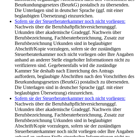
Beurkundungsgesetzes (BeurkG) postalisch zu übersenden.
Die Unterlagen sind in deutscher Sprache (ggf. mit einer
beglaubigten Übersetzung) einzureichen.
Sofern sie der Steuerberaterkammer noch nicht vorliegen:
Nachweis über die Berufshaftpflichtversicherungggf.
Urkunden über akademische Gradeggf. Nachweis über
Berufsbezeichnung, Fachberaterbezeichnung, Zusatz zur
Berufsbezeichnung Urkunden sind in beglaubigter
Abschrift/Kopie vorzulegen, sofern sie der zuständigen
Steuerberaterkammer noch nicht vorliegen oder Ihre Angaben
anhand an anderer Stelle eingeholter Informationen nicht zu
verifizieren sind. Gegebenenfalls wird die zuständige
Kammer Sie deshalb nach Einreichung des Antrags
auffordern, beglaubigte Abschriften nach den Vorschriften des
Beurkundungsgesetzes (BeurkG) postalisch zu übersenden.
Die Unterlagen sind in deutscher Sprache (ggf. mit einer
beglaubigten Übersetzung) einzureichen.
Sofern sie der Steuerberaterkammer noch nicht vorliegen:
Nachweis über die Berufshaftpflichtversicherungggf.
Urkunden über akademische Gradeggf. Nachweis über
Berufsbezeichnung, Fachberaterbezeichnung, Zusatz zur
Berufsbezeichnung Urkunden sind in beglaubigter
Abschrift/Kopie vorzulegen, sofern sie der zuständigen
Steuerberaterkammer noch nicht vorliegen oder Ihre Angaben
anhand an anderer Stelle eingeholter Informationen nicht zu