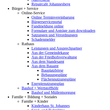
Repaircafe Johannesberg
Bürger + Service
Online-Service
Online Terminvereinbarung
Bürgerserviceportal
Fundmeldung online
Formulare und Anträge zum downloaden
Satzungen und Verordnungen
Schadenmelder
Rathaus
Leistungen und Ansprechpartner
Aus der Gemeindekasse
Aus der Friedhofsverwaltung
Aus dem Standesamt
Aus dem Bauamt
Bauplatzbörse
Bebauungspläne
Flächennutzungspläne
Energienutzungsplan
Bauhof + Wertstoffhöfe
Bauhof und Müllentsorgung
Familie + Bildung + Soziales
Familie + Kinder
Kinderhaus St. Johannes