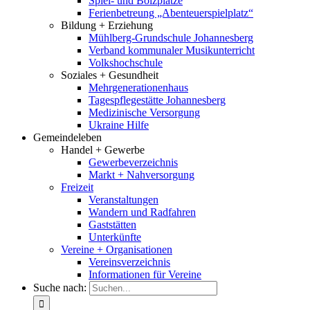
Spiel- und Bolzplätze
Ferienbetreung „Abenteuerspielplatz“
Bildung + Erziehung
Mühlberg-Grundschule Johannesberg
Verband kommunaler Musikunterricht
Volkshochschule
Soziales + Gesundheit
Mehrgenerationenhaus
Tagespflegestätte Johannesberg
Medizinische Versorgung
Ukraine Hilfe
Gemeindeleben
Handel + Gewerbe
Gewerbeverzeichnis
Markt + Nahversorgung
Freizeit
Veranstaltungen
Wandern und Radfahren
Gaststätten
Unterkünfte
Vereine + Organisationen
Vereinsverzeichnis
Informationen für Vereine
Suche nach: