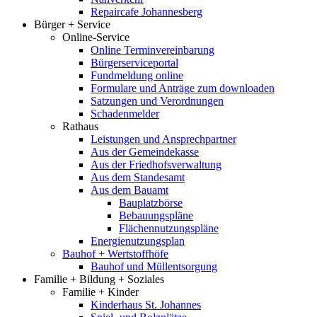
Repaircafe Johannesberg
Bürger + Service
Online-Service
Online Terminvereinbarung
Bürgerserviceportal
Fundmeldung online
Formulare und Anträge zum downloaden
Satzungen und Verordnungen
Schadenmelder
Rathaus
Leistungen und Ansprechpartner
Aus der Gemeindekasse
Aus der Friedhofsverwaltung
Aus dem Standesamt
Aus dem Bauamt
Bauplatzbörse
Bebauungspläne
Flächennutzungspläne
Energienutzungsplan
Bauhof + Wertstoffhöfe
Bauhof und Müllentsorgung
Familie + Bildung + Soziales
Familie + Kinder
Kinderhaus St. Johannes