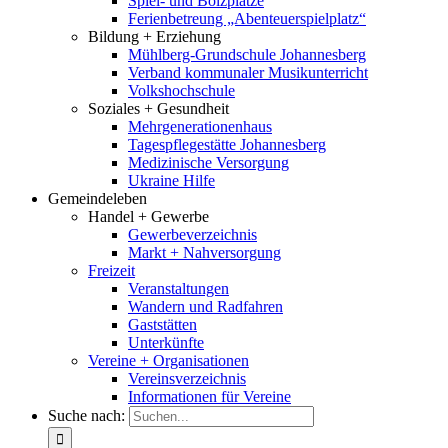
Spiel- und Bolzplätze
Ferienbetreung „Abenteuerspielplatz“
Bildung + Erziehung
Mühlberg-Grundschule Johannesberg
Verband kommunaler Musikunterricht
Volkshochschule
Soziales + Gesundheit
Mehrgenerationenhaus
Tagespflegestätte Johannesberg
Medizinische Versorgung
Ukraine Hilfe
Gemeindeleben
Handel + Gewerbe
Gewerbeverzeichnis
Markt + Nahversorgung
Freizeit
Veranstaltungen
Wandern und Radfahren
Gaststätten
Unterkünfte
Vereine + Organisationen
Vereinsverzeichnis
Informationen für Vereine
Suche nach: