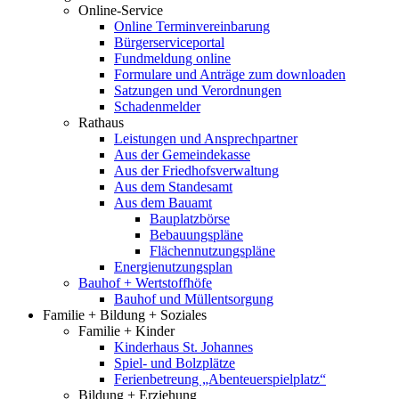
Online-Service
Online Terminvereinbarung
Bürgerserviceportal
Fundmeldung online
Formulare und Anträge zum downloaden
Satzungen und Verordnungen
Schadenmelder
Rathaus
Leistungen und Ansprechpartner
Aus der Gemeindekasse
Aus der Friedhofsverwaltung
Aus dem Standesamt
Aus dem Bauamt
Bauplatzbörse
Bebauungspläne
Flächennutzungspläne
Energienutzungsplan
Bauhof + Wertstoffhöfe
Bauhof und Müllentsorgung
Familie + Bildung + Soziales
Familie + Kinder
Kinderhaus St. Johannes
Spiel- und Bolzplätze
Ferienbetreung „Abenteuerspielplatz“
Bildung + Erziehung